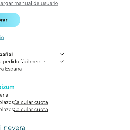
argar manual de usuario
rar
io
spaña!
u pedido fácilmente.
ra España.
aria
 plazos
Calcular cuota
 plazos
Calcular cuota
i nevera