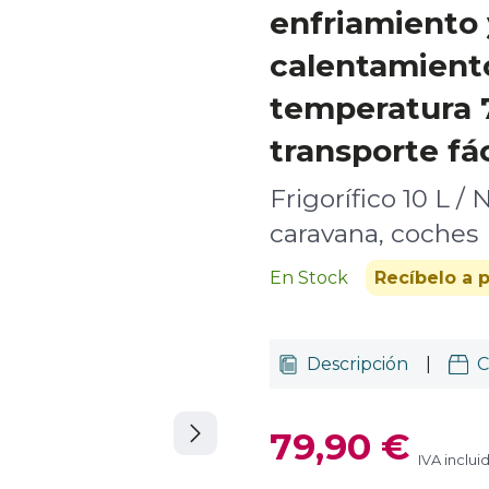
enfriamiento 
calentamient
temperatura 7
transporte fác
Frigorífico 10 L / 
caravana, coches
En Stock
Recíbelo a p
Descripción
|
C
79,90 €
IVA inclui