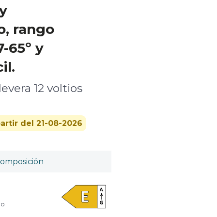
y
o, rango
-65º y
il.
Nevera 12 voltios
artir del 21-08-2026
omposición
do