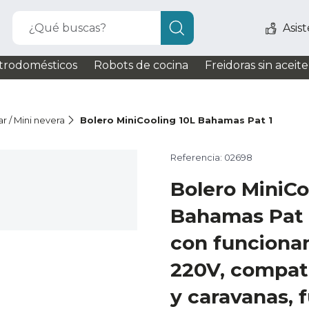
¿Qué buscas?
Asis
trodomésticos
Robots de cocina
Freidoras sin aceite
r / Mini nevera
Bolero MiniCooling 10L Bahamas Pat 1
Referencia: 02698
Bolero MiniCo
Bahamas Pat 1
con funciona
220V, compat
y caravanas, 