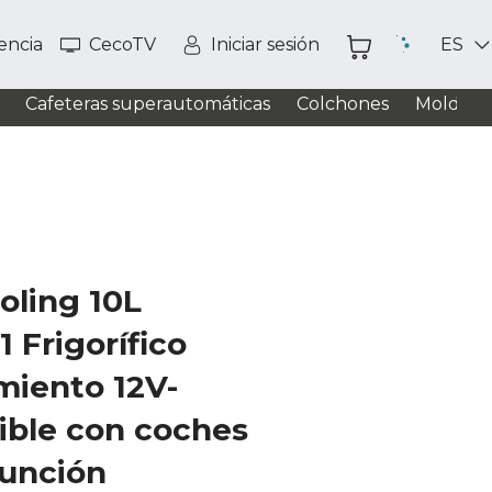
tencia
CecoTV
Iniciar sesión
ES
Cafeteras superautomáticas
Colchones
Moldead
oling 10L
 Frigorífico
miento 12V-
ible con coches
función