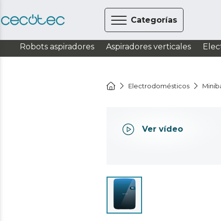
Categorías
Robots aspiradores
Aspiradores verticales
Elec
Electrodomésticos
Miniba
Ver vídeo