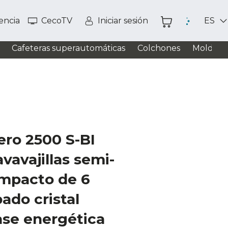
tencia
CecoTV
Iniciar sesión
ES
Cafeteras superautomáticas
Colchones
Moldead
ero 2500 S-BI
vavajillas semi-
ompacto de 6
ado cristal
ase energética