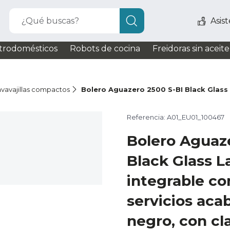
¿Qué buscas?
Asis
trodomésticos
Robots de cocina
Freidoras sin aceite
lavavajillas compactos
Bolero Aguazero 2500 S-BI Black Glass
Referencia: A01_EU01_100467
Bolero Aguaz
Black Glass La
integrable c
servicios acab
negro, con cl