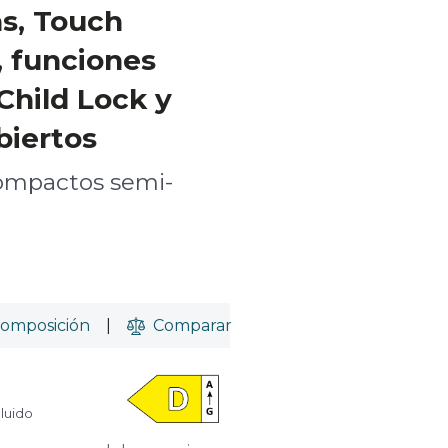
s, Touch
, funciones
Child Lock y
biertos
 compactos semi-
omposición
|
Comparar
cluido