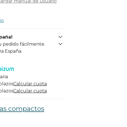
argar manual de usuario
io
spaña!
u pedido fácilmente.
ra España.
aria
 plazos
Calcular cuota
 plazos
Calcular cuota
llas compactos