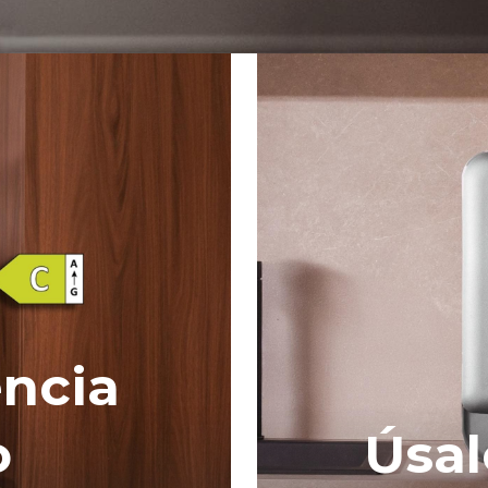
encia
o
Úsa