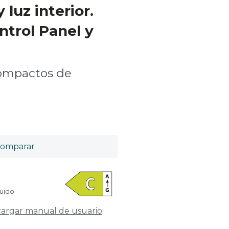
 luz interior.
trol Panel y
 compactos de
omparar
luido
argar manual de usuario