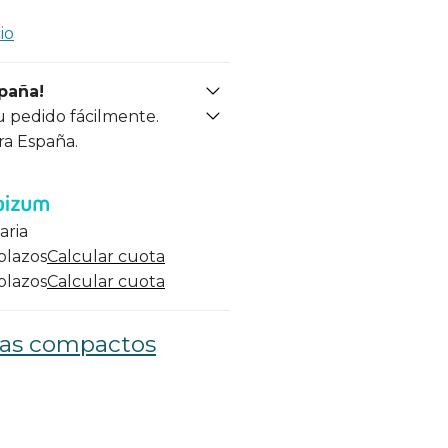
io
spaña!
u pedido fácilmente.
ra España.
aria
 plazos
Calcular cuota
 plazos
Calcular cuota
llas compactos