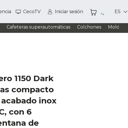
tencia
CecoTV
Iniciar sesión
ES
Cafeteras superautomáticas
Colchones
Moldead
ero 1150 Dark
llas compacto
s acabado inox
C, con 6
entana de