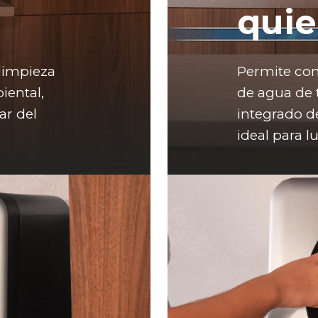
quie
limpieza 
Permite con
ental, 
de agua de 
r del 
integrado de 
ideal para l