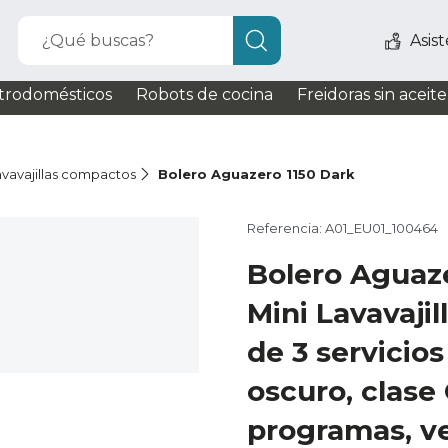
¿Qué buscas?
Asis
trodomésticos
Robots de cocina
Freidoras sin aceite
lavavajillas compactos
Bolero Aguazero 1150 Dark
Referencia: A01_EU01_100464
Bolero Aguaz
Mini Lavavaji
de 3 servicio
oscuro, clase 
programas, v