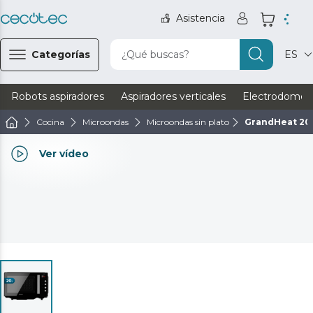
Asistencia
Categorías
¿Qué buscas?
ES
Robots aspiradores
Aspiradores verticales
Electrodomést
Cocina
Microondas
Microondas sin plato
GrandHeat 200
Ver vídeo