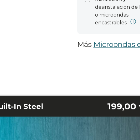
desinstalación de
o microondas
encastrables
Más
Microondas e
199,00
ilt-In Steel