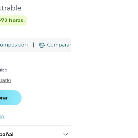
trable
-72 horas.
omposición
|
Comparar
uido
uario
rar
io
spaña!