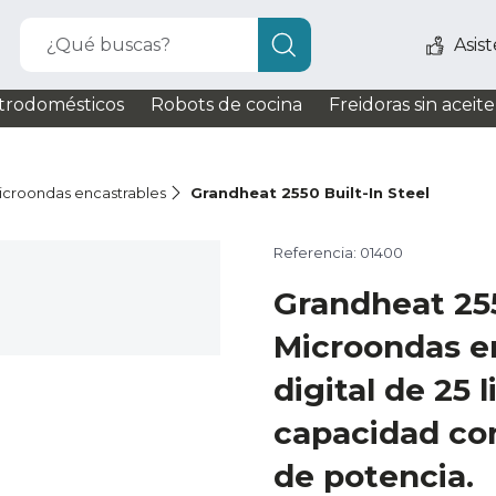
¿Qué buscas?
Asis
trodomésticos
Robots de cocina
Freidoras sin aceite
icroondas encastrables
Grandheat 2550 Built-In Steel
Referencia: 01400
Grandheat 255
Microondas e
digital de 25 l
capacidad con
de potencia.