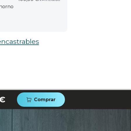
 horno
ncastrables
 €
Comprar