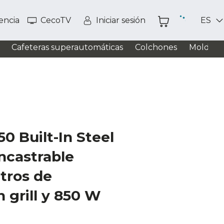
tencia
CecoTV
Iniciar sesión
ES
Cafeteras superautomáticas
Colchones
Moldead
0 Built-In Steel
ncastrable
itros de
 grill y 850 W