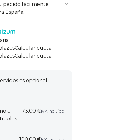
u pedido fácilmente.
ra España.
aria
 plazos
Calcular cuota
 plazos
Calcular cuota
ervicios es opcional.
rno o
73,00 €
IVA incluido
trables
100,00 €
IVA incluido