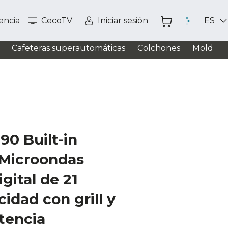
tencia
CecoTV
Iniciar sesión
ES
Cafeteras superautomáticas
Colchones
Moldead
0 Built-in
Microondas
gital de 21
cidad con grill y
tencia