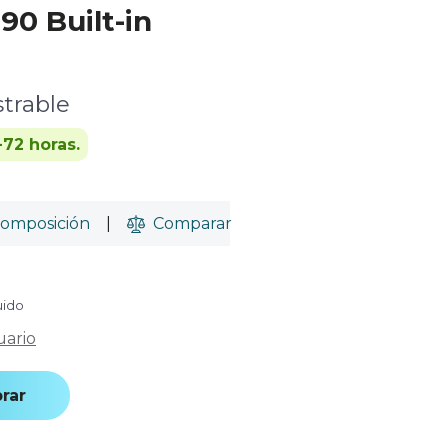
0 Built-in
trable
-72 horas.
omposición
|
Comparar
uido
uario
rar