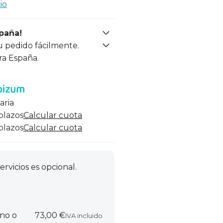
io
spaña!
u pedido fácilmente.
ra España.
aria
 plazos
Calcular cuota
 plazos
Calcular cuota
ervicios es opcional.
rno o
73,00 €
IVA incluido