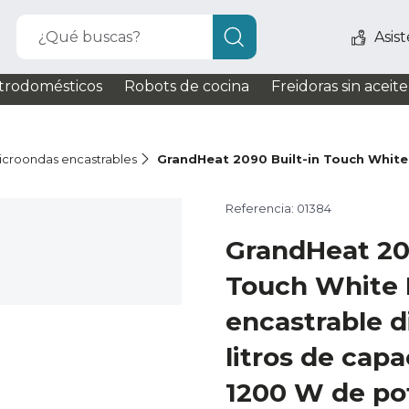
¿Qué buscas?
Asis
trodomésticos
Robots de cocina
Freidoras sin aceite
icroondas encastrables
GrandHeat 2090 Built-in Touch White
Referencia: 01384
GrandHeat 209
Touch White 
encastrable di
litros de capa
1200 W de po