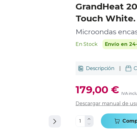
GrandHeat 209
Touch White.
Microondas encas
En Stock
Envío en 24
Descripción
|
C
179,00 €
IVA incl
Descargar manual de us
Comp