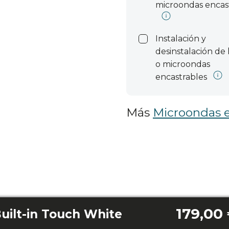
microondas encas
Instalación y
desinstalación de
o microondas
encastrables
Más
Microondas e
179,00
uilt-in Touch White