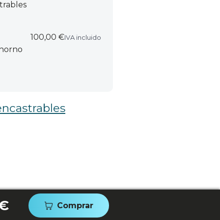
trables
100,00 €
IVA incluido
 horno
ncastrables
 €
Comprar