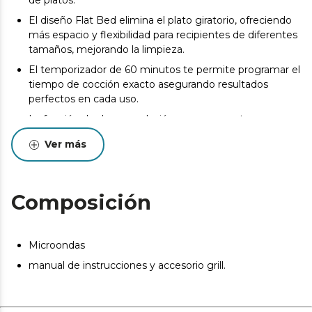
de platos.
El diseño Flat Bed elimina el plato giratorio, ofreciendo
más espacio y flexibilidad para recipientes de diferentes
tamaños, mejorando la limpieza.
El temporizador de 60 minutos te permite programar el
tiempo de cocción exacto asegurando resultados
perfectos en cada uso.
La función de descongelación asegura que tus
alimentos se descongelen de manera uniforme,
Ver más
preservando su sabor y textura.
La cerradura de seguridad para niños proporciona
tranquilidad, evitando el uso accidental por parte de los
Composición
más pequeños.
Microondas
manual de instrucciones y accesorio grill.