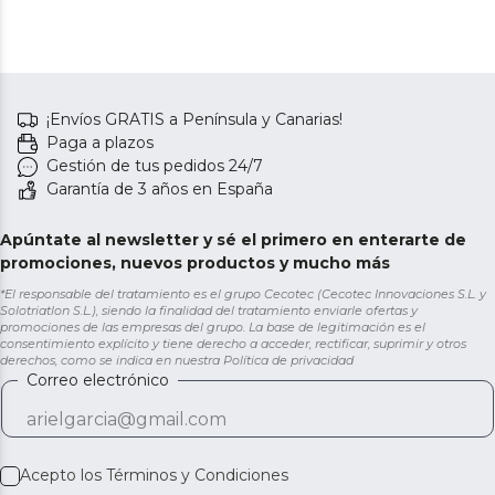
¡Envíos GRATIS a Península y Canarias!
Paga a plazos
Gestión de tus pedidos 24/7
Garantía de 3 años en España
Apúntate al newsletter y sé el primero en enterarte de
promociones, nuevos productos y mucho más
*El responsable del tratamiento es el grupo Cecotec (Cecotec Innovaciones S.L. y
Solotriatlon S.L.), siendo la finalidad del tratamiento enviarle ofertas y
promociones de las empresas del grupo. La base de legitimación es el
consentimiento explícito y tiene derecho a acceder, rectificar, suprimir y otros
derechos, como se indica en nuestra
Política de privacidad
Correo electrónico
Acepto los
Términos y Condiciones