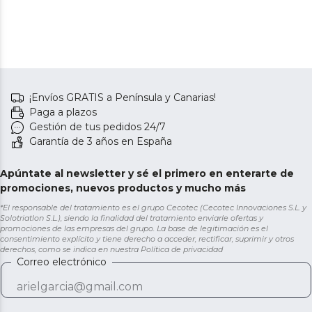
¡Envíos GRATIS a Península y Canarias!
Paga a plazos
Gestión de tus pedidos 24/7
Garantía de 3 años en España
Apúntate al newsletter y sé el primero en enterarte de
promociones, nuevos productos y mucho más
*El responsable del tratamiento es el grupo Cecotec (Cecotec Innovaciones S.L. y
Solotriatlon S.L.), siendo la finalidad del tratamiento enviarle ofertas y
promociones de las empresas del grupo. La base de legitimación es el
consentimiento explícito y tiene derecho a acceder, rectificar, suprimir y otros
derechos, como se indica en nuestra
Política de privacidad
Correo electrónico