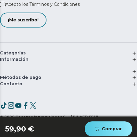
Acepto los
Términos y Condiciones
¡Me suscribo!
Categorías
Información
Métodos de pago
Contacto
©
2026
Cecotec Innovaciones S.L. | RII-AEE: 5537
59,90 €
Comprar