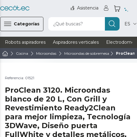
Asistencia
Categorías
¿Qué buscas?
ES
Robots aspiradores
Aspiradores verticales
Electrodomést
Cocina
Microondas
Microondas de sobremesa
ProClean 
Ver vídeo
Referencia: 01521
ProClean 3120. Microondas
blanco de 20 L, Con Grill y
Revestimiento Ready2Clean
para mejor limpieza, Tecnología
3DWave, Diseño puerta
FullWhite y detalles metálicos,