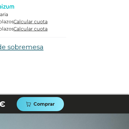
aria
 plazos
Calcular cuota
 plazos
Calcular cuota
de sobremesa
 €
Comprar