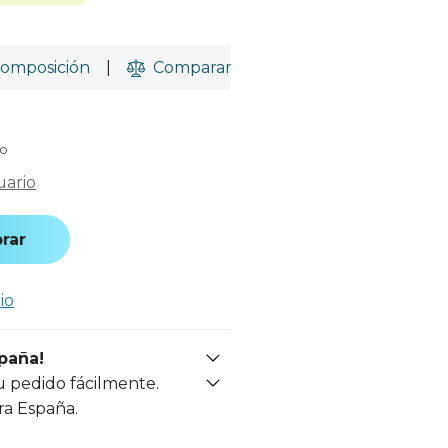
omposición
|
Comparar
do
uario
rar
io
spaña!
u pedido fácilmente.
ra España.