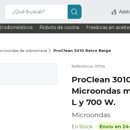
¿Qué buscas?
Asis
trodomésticos
Robots de cocina
Freidoras sin aceite
icroondas de sobremesa
ProClean 3010 Retro Beige
Referencia: 01704
ProClean 301
Microondas m
L y 700 W.
Microondas
En Stock
Envío en 24