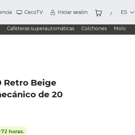
tencia
CecoTV
Iniciar sesión
ES
Cafeteras superautomáticas
Colchones
Moldead
0 Retro Beige
ecánico de 20
-72 horas.