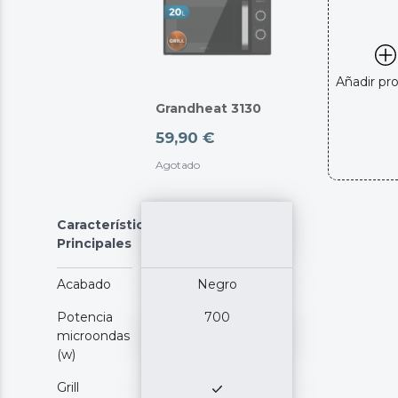
Añadir pr
Grandheat 3130
59,90 €
Agotado
Características
Principales
Acabado
Negro
Potencia
700
microondas
(w)
Grill