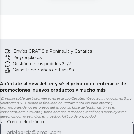
¡Envíos GRATIS a Península y Canarias!
Paga a plazos
Gestión de tus pedidos 24/7
Garantía de 3 años en España
Apúntate al newsletter y sé el primero en enterarte de
promociones, nuevos productos y mucho más
*El responsable del tratamiento es el grupo Cecotec (Cecotec Innovaciones S.L. y
Solotriatlon S.L.), siendo la finalidad del tratamiento enviarle ofertas y
promociones de las empresas del grupo. La base de legitimación es el
consentimiento explícito y tiene derecho a acceder, rectificar, suprimir y otros
derechos, como se indica en nuestra
Política de privacidad
Correo electrónico