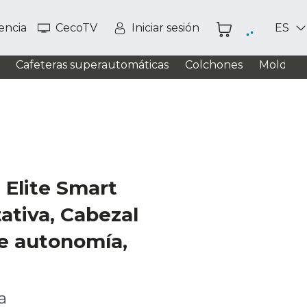
tencia
CecoTV
Iniciar sesión
ES
Cafeteras superautomáticas
Colchones
Moldead
 Elite Smart
tativa, Cabezal
de autonomía,
a