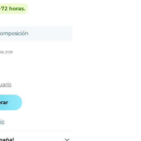
-72 horas.
omposición
26, 21:59
uario
rar
io
spaña!