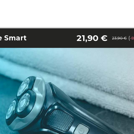
21,90 €
te Smart
(
23,90 €
-