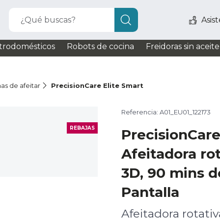
¿Qué buscas?
Asis
trodomésticos
Robots de cocina
Freidoras sin aceite
as de afeitar
PrecisionCare Elite Smart
Referencia: A01_EU01_122173
REBAJAS
PrecisionCare
Afeitadora ro
3D, 90 mins 
Pantalla
Afeitadora rotativ