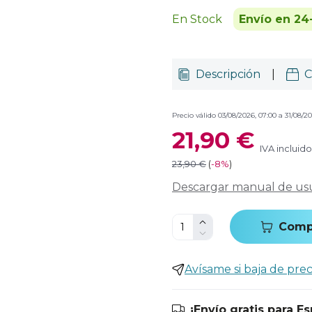
En Stock
Envío en 24
Descripción
|
C
Precio válido 03/08/2026, 07:00 a 31/08/20
21,90 €
IVA incluido
23,90 €
(
-
8%
)
Descargar manual de us
Comp
Avísame si baja de prec
¡Envío gratis para E