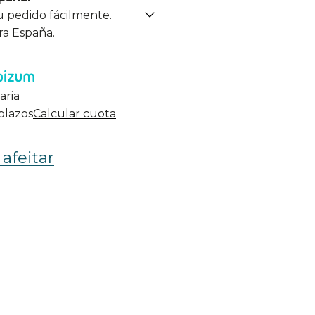
u pedido fácilmente.
ra España.
aria
 plazos
Calcular cuota
afeitar