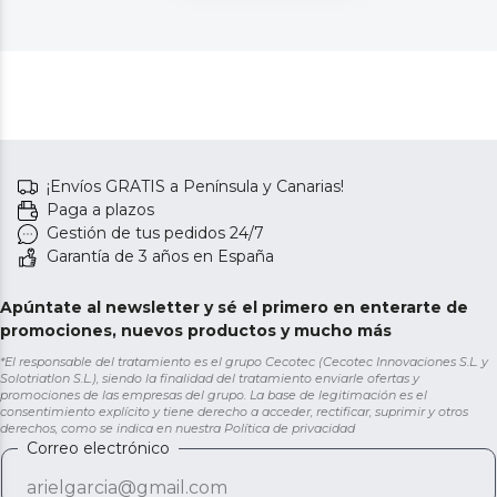
¡Envíos GRATIS a Península y Canarias!
Paga a plazos
Gestión de tus pedidos 24/7
Garantía de 3 años en España
Apúntate al newsletter y sé el primero en enterarte de
promociones, nuevos productos y mucho más
*El responsable del tratamiento es el grupo Cecotec (Cecotec Innovaciones S.L. y
Solotriatlon S.L.), siendo la finalidad del tratamiento enviarle ofertas y
promociones de las empresas del grupo. La base de legitimación es el
consentimiento explícito y tiene derecho a acceder, rectificar, suprimir y otros
derechos, como se indica en nuestra
Política de privacidad
Correo electrónico