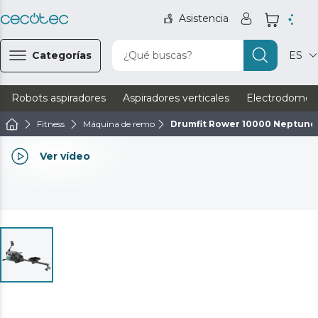
Asistencia
Categorías
¿Qué buscas?
ES
Robots aspiradores
Aspiradores verticales
Electrodomést
Fitness
Máquina de remo
Drumfit Rower 10000 Neptuno
Ver vídeo