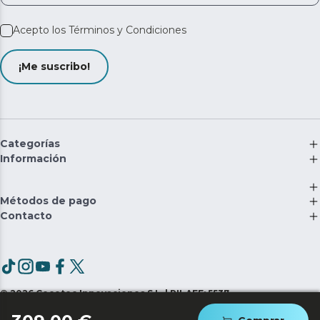
Acepto los
Términos y Condiciones
¡Me suscribo!
Categorías
Información
Métodos de pago
Contacto
©
2026
Cecotec Innovaciones S.L. | RII-AEE: 5537