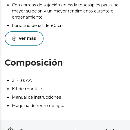
Con correas de sujeción en cada reposapiés para una
mayor sujeción y un mayor rendimiento durante el
entrenamiento.
Longitud de rail de 80 cm.
Incluye ruedas de transporte para un cómodo y fácil
Ver más
almacenamiento tras su uso.
El peso máximo de usuario es 135 kg y la altura máxima
de usuario recomendada es 190 cm.
Composición
Dimensiones del producto: 180 x 52 x 76 cm.
2 Pilas AA
Kit de montaje
Manual de instrucciones
Máquina de remo de agua