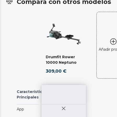
Compara con otros modelos
Añadir pr
Drumfit Rower
10000 Neptuno
309,00 €
Características
Principales
App