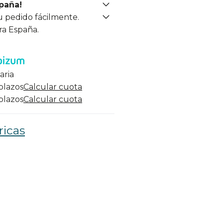
spaña!
u pedido fácilmente.
ra España.
aria
 plazos
Calcular cuota
 plazos
Calcular cuota
ricas