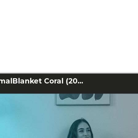
HeatConfort ThermalBlanket Coral (200 x 180)