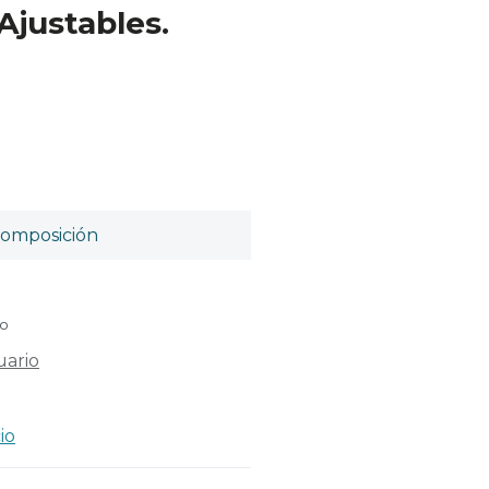
Ajustables.
omposición
do
uario
io