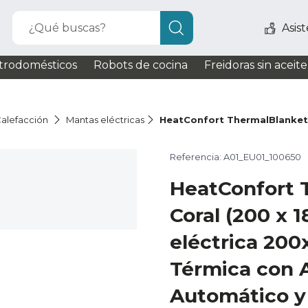
¿Qué buscas?
Asis
trodomésticos
Robots de cocina
Freidoras sin aceite
alefacción
Mantas eléctricas
HeatConfort ThermalBlanket 
Referencia: A01_EU01_100650
HeatConfort 
Coral (200 x 
eléctrica 20
Térmica con
Automático y 