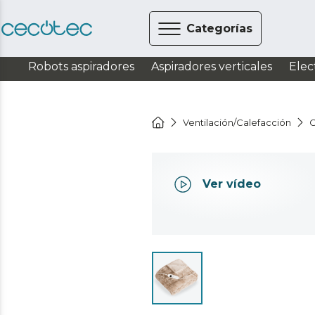
Categorías
Robots aspiradores
Aspiradores verticales
Elec
Ventilación/Calefacción
C
Ver vídeo