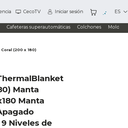
tencia
CecoTV
Iniciar sesión
ES
Cafeteras superautomáticas
Colchones
Moldead
Coral (200 x 180)
ThermalBlanket
180) Manta
0x180 Manta
 Apagado
9 Niveles de