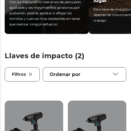
lugar
Con su mecanismo mecánico de percusión
ajustable y los movimientos giratorios por
Esta llave de impacto
pulsación, podrás apretar o aflojar los
libertad de movimiento
tornillos y tuercas más resistentes sin tener
trabajo.
que realizar ningún esfuerzo.
Llaves de impacto (2)
Filtros