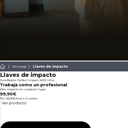
Bricolaje
Llaves de impacto
Llaves de impacto
CecoRaptor Perfect Impact 4020 Ultra
Trabaja como un profesional
Alto impacto en cualquier lugar.
99,90€
Por 26,00€/mes
a 4 cuotas
Ver producto