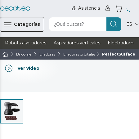
Asistencia
Categorías
¿Qué buscas?
ES
Robots aspiradores
Aspiradores verticales
Electrodomést
Bricolaje
Lijadoras
Lijadoras orbitales
PerfectSurface 3
Ver vídeo