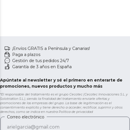
¡Envíos GRATIS a Península y Canarias!
Paga a plazos
Gestión de tus pedidos 24/7
Garantía de 3 años en España
Apúntate al newsletter y sé el primero en enterarte de
promociones, nuevos productos y mucho más
*El responsable del tratamiento es el grupo Cecotec (Cecotec Innovaciones S.L. y
Solotriatlon S.L.), siendo la finalidad del tratamiento enviarle ofertas y
promociones de las empresas del grupo. La base de legitimación es el
consentimiento explícito y tiene derecho a acceder, rectificar, suprimir y otros
derechos, como se indica en nuestra
Política de privacidad
Correo electrónico