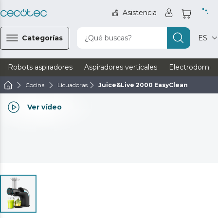
Asistencia
Categorías
¿Qué buscas?
ES
Robots aspiradores
Aspiradores verticales
Electrodomést
Cocina
Licuadoras
Juice&Live 2000 EasyClean
Ver vídeo