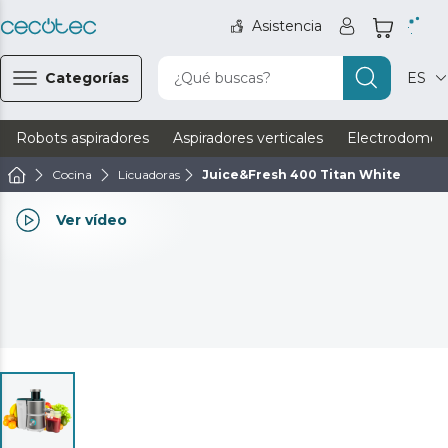
Asistencia
Categorías
¿Qué buscas?
ES
Robots aspiradores
Aspiradores verticales
Electrodomést
Cocina
Licuadoras
Juice&Fresh 400 Titan White
Ver vídeo