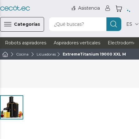
Asistencia
Categorías
¿Qué buscas?
ES
Robots aspiradores
Aspiradores verticales
Electrodomést
Cocina
Licuadoras
ExtremeTitanium 19000 XXL M