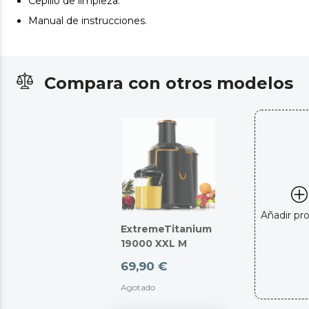
Cepillo de limpieza.
Manual de instrucciones.
Compara con otros modelos
Añadir pr
ExtremeTitanium
19000 XXL M
69,90 €
Agotado