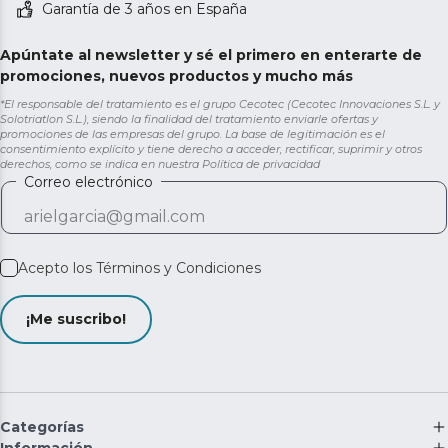
Garantía de 3 años en España
Apúntate al newsletter y sé el primero en enterarte de
promociones, nuevos productos y mucho más
*El responsable del tratamiento es el grupo Cecotec (Cecotec Innovaciones S.L. y
Solotriatlon S.L.), siendo la finalidad del tratamiento enviarle ofertas y
promociones de las empresas del grupo. La base de legitimación es el
consentimiento explícito y tiene derecho a acceder, rectificar, suprimir y otros
derechos, como se indica en nuestra
Política de privacidad
Correo electrónico
Acepto los
Términos y Condiciones
¡Me suscribo!
Categorías
Información