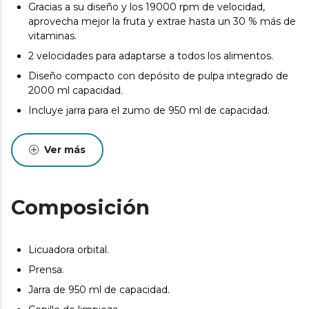
Gracias a su diseño y los 19000 rpm de velocidad,
aprovecha mejor la fruta y extrae hasta un 30 % más de
vitaminas.
2 velocidades para adaptarse a todos los alimentos.
Diseño compacto con depósito de pulpa integrado de
2000 ml capacidad.
Incluye jarra para el zumo de 950 ml de capacidad.
BPA-free, plásticos libres de tóxicos.
Ver más
Fácil de limpiar. Piezas no eléctricas aptas para
lavavajillas.
Sistema de seguridad que permite el funcionamiento
solo si la licuadora está correctamente montada.
Composición
Boquilla antigoteo.
Base antideslizante y hueco recogecables.
Licuadora orbital.
Prensa.
Jarra de 950 ml de capacidad.