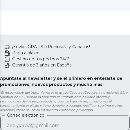
¡Envíos GRATIS a Península y Canarias!
Paga a plazos
Gestión de tus pedidos 24/7
Garantía de 3 años en España
Apúntate al newsletter y sé el primero en enterarte de
promociones, nuevos productos y mucho más
*El responsable del tratamiento es el grupo Cecotec (Cecotec Innovaciones S.L. y
Solotriatlon S.L.), siendo la finalidad del tratamiento enviarle ofertas y
promociones de las empresas del grupo. La base de legitimación es el
consentimiento explícito y tiene derecho a acceder, rectificar, suprimir y otros
derechos, como se indica en nuestra
Política de privacidad
Correo electrónico