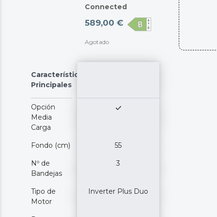
del ciclo con Delay Start y consigue resultados
Connected
impecables en menos tiempo gracias a la función Extra
589,00 €
Rapid.
Agotado
Características
Principales
Opción
Media
Carga
Fondo (cm)
55
Nº de
3
Bandejas
Tipo de
Inverter Plus Duo
Motor