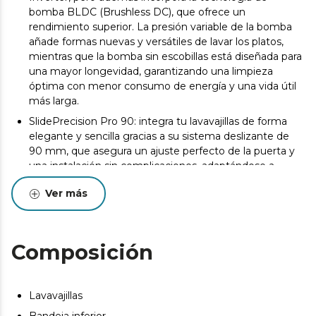
bomba BLDC (Brushless DC), que ofrece un
rendimiento superior. La presión variable de la bomba
añade formas nuevas y versátiles de lavar los platos,
mientras que la bomba sin escobillas está diseñada para
una mayor longevidad, garantizando una limpieza
óptima con menor consumo de energía y una vida útil
más larga.
SlidePrecision Pro 90: integra tu lavavajillas de forma
elegante y sencilla gracias a su sistema deslizante de
90 mm, que asegura un ajuste perfecto de la puerta y
una instalación sin complicaciones, adaptándose a
cualquier cocina moderna.
Ver más
Smart Voice Control: controla tu lavavajillas de forma
sencilla y cómoda mediante comandos de voz, para una
experiencia totalmente inteligente y manos libres.
Composición
Con la función Smart Knock Dual Control, abre y cierra la
puerta del lavavajillas con un simple toque, disfrutando
de máxima comodidad y tecnología sin esfuerzo.
Lavavajillas
WiFi integrado: controla y programa tu lavavajillas desde