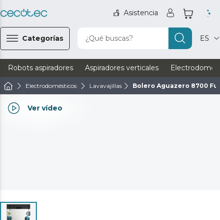
Asistencia
Categorías
¿Qué buscas?
ES
Robots aspiradores
Aspiradores verticales
Electrodomést
Electrodomésticos
Lavavajillas
Bolero Aguazero 8700 Ful
Ver vídeo