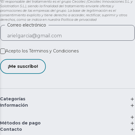
lavavajillas
*El responsable del tratamiento es el grupo Cecotec (Cecotec Innovaciones S.L. y
Solotriatlon S.L.), siendo la finalidad del tratamiento enviarle ofertas y
Silent Wash: disfruta de un lavado ultra silencioso gracias
promociones de las empresas del grupo. La base de legitimación es el
consentimiento explícito y tiene derecho a acceder, rectificar, suprimir y otros
a un programa especial que reduce el ruido, ideal para
derechos, como se indica en nuestra
Política de privacidad
usar durante la noche sin molestias.
Correo electrónico
AutoClean: programa que limpia el interior de tu
lavavajillas y lo protege ante bacterias y malos olores,
ademas de conservarlo durante más tiempo.
Acepto los
Términos y Condiciones
Función Extra Rapid: ahorra tiempo en cada lavado,
reduciendo la duración del ciclo sin renunciar a una
limpieza eficaz y un secado perfecto. Ideal para quienes
¡Me suscribo!
buscan resultados impecables en menos tiempo.
Delay Start: programa el lavavajillas entre 0 y 24 h antes,
con el inicio en diferido.
Categorías
Información
Métodos de pago
Contacto