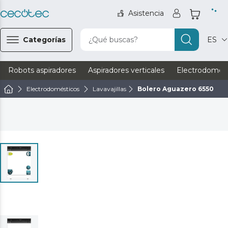
Asistencia
Categorías
¿Qué buscas?
ES
Robots aspiradores
Aspiradores verticales
Electrodomést
Electrodomésticos
Lavavajillas
Bolero Aguazero 6550