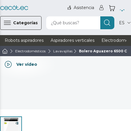
Asistencia
Categorías
¿Qué buscas?
ES
Robots aspiradores
Aspiradores verticales
Electrodomést
Electrodomésticos
Lavavajillas
Bolero Aguazero 6500 C
Ver vídeo