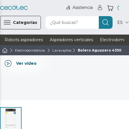
Asistencia
Categorías
¿Qué buscas?
ES
Robots aspiradores
Aspiradores verticales
Electrodomést
Electrodomésticos
Lavavajillas
Bolero Aguazero 4350
Ver vídeo