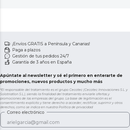
¡Envíos GRATIS a Península y Canarias!
Paga a plazos
Gestión de tus pedidos 24/7
Garantía de 3 años en España
Apúntate al newsletter y sé el primero en enterarte de
promociones, nuevos productos y mucho más
*El responsable del tratamiento es el grupo Cecotec (Cecotec Innovaciones S.L. y
Solotriatlon S.L.), siendo la finalidad del tratamiento enviarle ofertas y
promociones de las empresas del grupo. La base de legitimación es el
consentimiento explícito y tiene derecho a acceder, rectificar, suprimir y otros
derechos, como se indica en nuestra
Política de privacidad
Correo electrónico