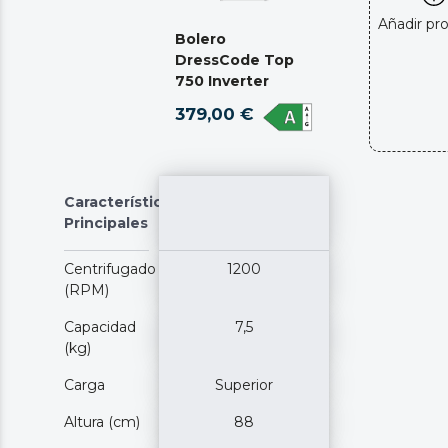
Añadir pr
Bolero
DressCode Top
750 Inverter
379,00 €
Características
Principales
Centrifugado
1200
(RPM)
Capacidad
7,5
(kg)
Carga
Superior
Altura (cm)
88