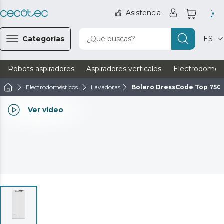
Asistencia
Categorías
¿Qué buscas?
ES
Robots aspiradores
Aspiradores verticales
Electrodomést
Electrodomésticos
Lavadoras
Bolero DressCode Top 750 
Ver vídeo