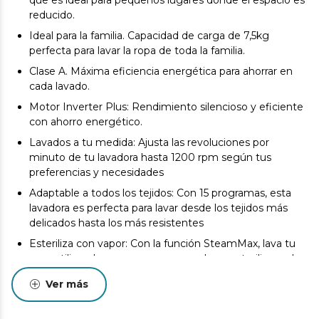
reducido.
Ideal para la familia. Capacidad de carga de 7,5kg
perfecta para lavar la ropa de toda la familia.
Clase A. Máxima eficiencia energética para ahorrar en
cada lavado.
Motor Inverter Plus: Rendimiento silencioso y eficiente
con ahorro energético.
Lavados a tu medida: Ajusta las revoluciones por
minuto de tu lavadora hasta 1200 rpm según tus
preferencias y necesidades
Adaptable a todos los tejidos: Con 15 programas, esta
lavadora es perfecta para lavar desde los tejidos más
delicados hasta los más resistentes
Esteriliza con vapor: Con la función SteamMax, lava tu
ropa utilizando un vapor que envuelve y esteriliza cada
prenda.
Ver más
Programa el lavado y olvídate. La función DelayStart de
la lavadora permite que programes tus lavados cuando