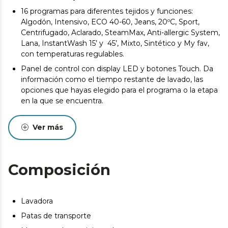
16 programas para diferentes tejidos y funciones:
Algodón, Intensivo, ECO 40-60, Jeans, 20ºC, Sport,
Centrifugado, Aclarado, SteamMax, Anti-allergic System,
Lana, InstantWash 15’ y 45’, Mixto, Sintético y My fav,
con temperaturas regulables.
Panel de control con display LED y botones Touch. Da
información como el tiempo restante de lavado, las
opciones que hayas elegido para el programa o la etapa
en la que se encuentra.
Función Stop&Go: para la lavadora durante su
funcionamiento para recargarla.
Ver más
DelayStart: programa la lavadora entre 0 y 24 h antes,
con el inicio en diferido.
Composición
Programa MyFav: memoriza tu programa y
configuración más usada.
Programa Anti-allergic System: acaba eficazmente con
Lavadora
los alérgenos situados en la ropa adaptando a 60 °C de
temperatura el agua, desinfectando la ropa.
Patas de transporte
Programa SteamMax: función agregada antes del