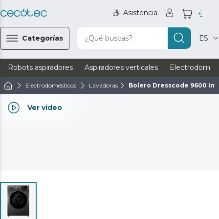
Asistencia
Categorías
¿Qué buscas?
ES
Robots aspiradores
Aspiradores verticales
Electrodomést
Electrodomésticos
Lavadoras
Bolero Dresscode 9600 Inv
Ver vídeo