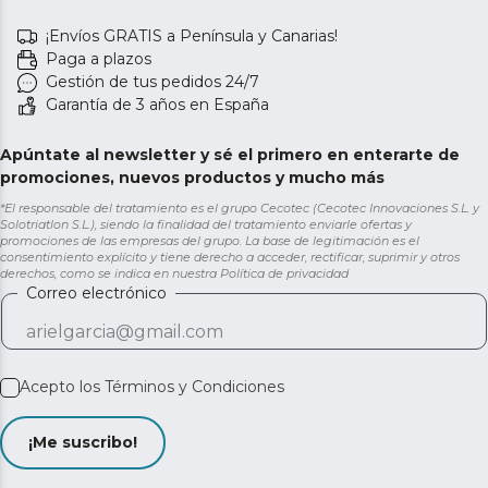
¡Envíos GRATIS a Península y Canarias!
Paga a plazos
Gestión de tus pedidos 24/7
Garantía de 3 años en España
Apúntate al newsletter y sé el primero en enterarte de
promociones, nuevos productos y mucho más
*El responsable del tratamiento es el grupo Cecotec (Cecotec Innovaciones S.L. y
Solotriatlon S.L.), siendo la finalidad del tratamiento enviarle ofertas y
promociones de las empresas del grupo. La base de legitimación es el
consentimiento explícito y tiene derecho a acceder, rectificar, suprimir y otros
derechos, como se indica en nuestra
Política de privacidad
Correo electrónico
Acepto los
Términos y Condiciones
¡Me suscribo!