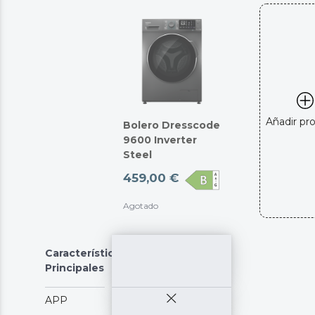
Añadir pr
Bolero Dresscode
9600 Inverter
Steel
459,00 €
Agotado
Características
Principales
APP