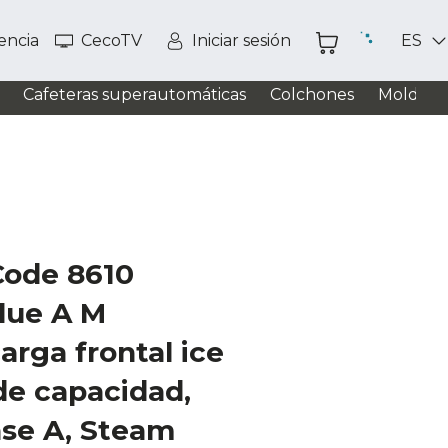
tencia
CecoTV
Iniciar sesión
ES
Cafeteras superautomáticas
Colchones
Moldead
Code 8610
Blue A M
arga frontal ice
de capacidad,
ase A, Steam