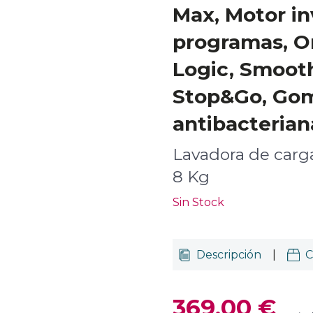
Max, Motor inv
programas, O
Logic, Smoot
Stop&Go, Go
antibacterian
Lavadora de carga
8 Kg
Sin Stock
Descripción
|
C
369,00 €