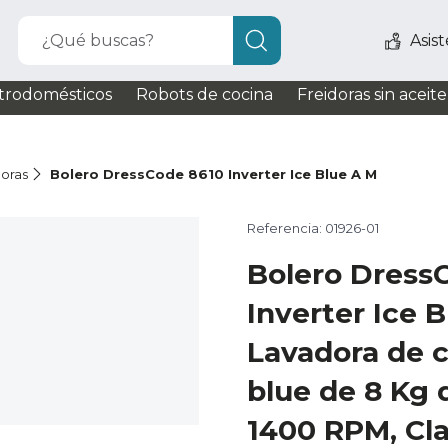
¿Qué buscas?
Asis
trodomésticos
Robots de cocina
Freidoras sin aceite
oras
Bolero DressCode 8610 Inverter Ice Blue A M
Referencia: 01926-01
Bolero Dress
Inverter Ice 
Lavadora de c
blue de 8 Kg 
1400 RPM, Cl