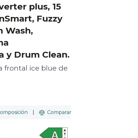
erter plus, 15
nSmart, Fuzzy
h Wash,
ma
a y Drum Clean.
 frontal ice blue de
omposición
|
Comparar