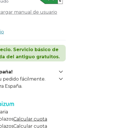
luido
argar manual de usuario
io
recio. Servicio básico de
da del antiguo gratuitos.
spaña!
u pedido fácilmente.
ra España.
aria
 plazos
Calcular cuota
 plazos
Calcular cuota