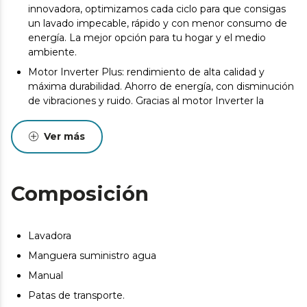
innovadora, optimizamos cada ciclo para que consigas
un lavado impecable, rápido y con menor consumo de
energía. La mejor opción para tu hogar y el medio
ambiente.
Motor Inverter Plus: rendimiento de alta calidad y
máxima durabilidad. Ahorro de energía, con disminución
de vibraciones y ruido. Gracias al motor Inverter la
lavadora hará menos ruido durante su funcionamiento.
Además favorece al ahorro energético.
Ver más
SteamMax. Asegura la limpieza mediante vapor,
consiguiendo llegar hasta las manchas más difíciles y
dejar tu ropa como el primer día.
Composición
Drum Clean. El tambor se limpia solo para evitar la
acumulación de bacterias. Libre de suciedad y malos
olores.
Lavadora
Allergy Care. Antes de cada lavado esteriliza mediante
Manguera suministro agua
vapor al 99,9%, destacando principalmente en lavados
de agua fría. Deja tu ropa 100% libre de gérmenes y
Manual
bacterias y mantenla como el primer día.
Patas de transporte.