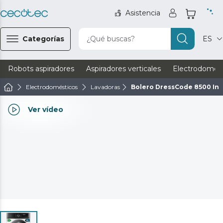
Asistencia
Categorías
¿Qué buscas?
ES
Robots aspiradores
Aspiradores verticales
Electrodomést
Electrodomésticos
Lavadoras
Bolero DressCode 8500 Inv
Ver vídeo