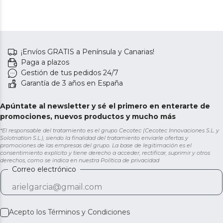
¡Envíos GRATIS a Península y Canarias!
Paga a plazos
Gestión de tus pedidos 24/7
Garantía de 3 años en España
Apúntate al newsletter y sé el primero en enterarte de
promociones, nuevos productos y mucho más
*El responsable del tratamiento es el grupo Cecotec (Cecotec Innovaciones S.L. y
Solotriatlon S.L.), siendo la finalidad del tratamiento enviarle ofertas y
promociones de las empresas del grupo. La base de legitimación es el
consentimiento explícito y tiene derecho a acceder, rectificar, suprimir y otros
derechos, como se indica en nuestra
Política de privacidad
Correo electrónico
Acepto los
Términos y Condiciones