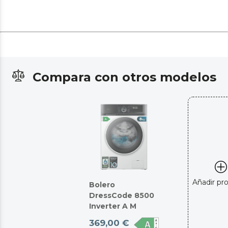
Compara con otros modelos
Añadir pr
Bolero
DressCode 8500
Inverter A M
369,00 €