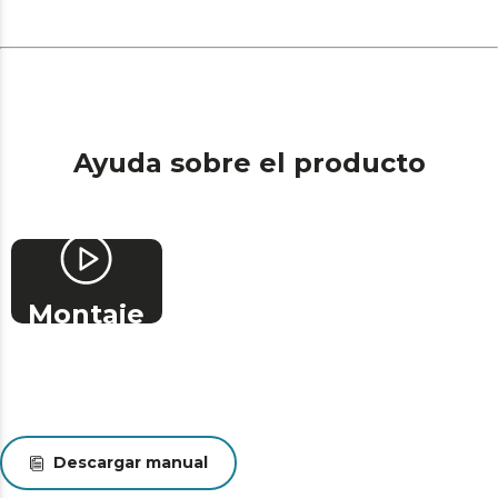
Pearl Drum. Especial textura en forma de copo de nieve
del tambor que facilita, y mejora el secado y el
deslizamiento de las prendas.
Delay Start. Programa la hora a la que quieres que
termine tu lavadora. Planifica tu lavado para que
empiece en el momento del día que más se adapte a
tu horario.
Ayuda sobre el producto
Función Stop&Go. Para la lavadora durante su
funcionamiento para recargarla. Si te has olvidado de
meter algo, o quieres sacar algo, una vez empezado el
programa, podrás pararla y abrirla para retirar algo o
recargarla.
Montaje
Eleva tu experiencia de lavado gracias a su display LED
y elegantes acabados cromados
Modo Eco: programa mediante el cual reduce consumo
y ruido utilizando una potencia de lavado más suave.
Kid Lock: el bloqueo de seguridad para niños, evita que
puedan controlar la lavadora e impide accidentes en tu
Descargar manual
hogar.