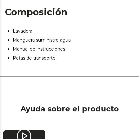
Clase A: máxima eficiencia energética que permite un
Composición
gran ahorro energético en cada lavado.
Lavadora
Manguera suministro agua
Manual de instrucciones
Patas de transporte
Ayuda sobre el producto