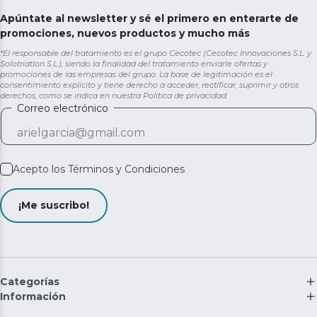
Apúntate al newsletter y sé el primero en enterarte de
promociones, nuevos productos y mucho más
*El responsable del tratamiento es el grupo Cecotec (Cecotec Innovaciones S.L. y
Solotriatlon S.L.), siendo la finalidad del tratamiento enviarle ofertas y
promociones de las empresas del grupo. La base de legitimación es el
consentimiento explícito y tiene derecho a acceder, rectificar, suprimir y otros
derechos, como se indica en nuestra
Política de privacidad
Correo electrónico
Acepto los
Términos y Condiciones
¡Me suscribo!
Categorías
Información