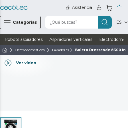
Asistencia
Categorías
¿Qué buscas?
ES
Robots aspiradores
Aspiradores verticales
Electrodomést
Electrodomésticos
Lavadoras
Bolero Dresscode 8300 Inv
Ver vídeo