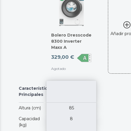
Añadir pr
Bolero Dresscode
8300 Inverter
Maxx A
329,00 €
Agotado
Características
Principales
Altura (cm)
85
Capacidad
8
(kg)