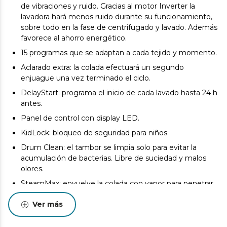
de vibraciones y ruido. Gracias al motor Inverter la
lavadora hará menos ruido durante su funcionamiento,
sobre todo en la fase de centrifugado y lavado. Además
favorece al ahorro energético.
15 programas que se adaptan a cada tejido y momento.
Aclarado extra: la colada efectuará un segundo
enjuague una vez terminado el ciclo.
DelayStart: programa el inicio de cada lavado hasta 24 h
antes.
Panel de control con display LED.
KidLock: bloqueo de seguridad para niños.
Drum Clean: el tambor se limpia solo para evitar la
acumulación de bacterias. Libre de suciedad y malos
olores.
SteamMax: envuelve la colada con vapor para penetrar
eficazmente en cada prenda, esterelizarla y eliminar
Ver más
cualquier mancha y olor.
Revoluciones programables: máx 1400 rpm.