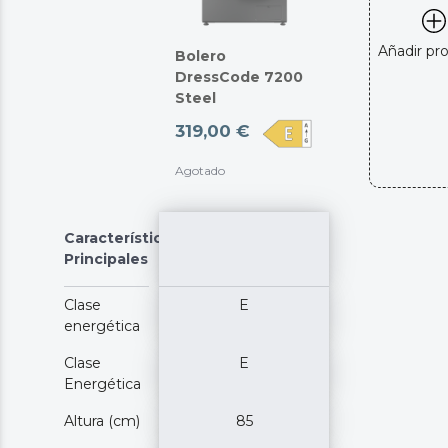
Añadir pr
Bolero
DressCode 7200
Steel
319,00 €
Agotado
Características
Principales
Clase
E
energética
Clase
E
Energética
Altura (cm)
85