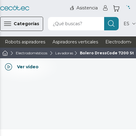
Asistencia
Categorías
¿Qué buscas?
ES
Robots aspiradores
Aspiradores verticales
Electrodomést
Electrodomésticos
Lavadoras
Bolero DressCode 7200 St
Ver vídeo