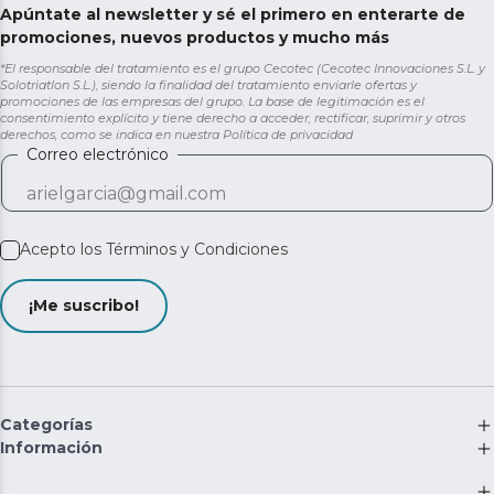
Apúntate al newsletter y sé el primero en enterarte de
promociones, nuevos productos y mucho más
*El responsable del tratamiento es el grupo Cecotec (Cecotec Innovaciones S.L. y
Solotriatlon S.L.), siendo la finalidad del tratamiento enviarle ofertas y
promociones de las empresas del grupo. La base de legitimación es el
consentimiento explícito y tiene derecho a acceder, rectificar, suprimir y otros
derechos, como se indica en nuestra
Política de privacidad
Correo electrónico
Acepto los
Términos y Condiciones
¡Me suscribo!
Categorías
Información