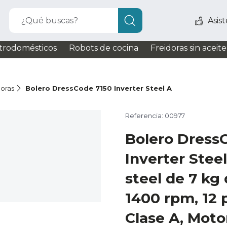
¿Qué buscas?
Asis
trodomésticos
Robots de cocina
Freidoras sin aceite
oras
Bolero DressCode 7150 Inverter Steel A
Referencia: 00977
Bolero Dress
Inverter Stee
steel de 7 kg
1400 rpm, 12 
Clase A, Motor