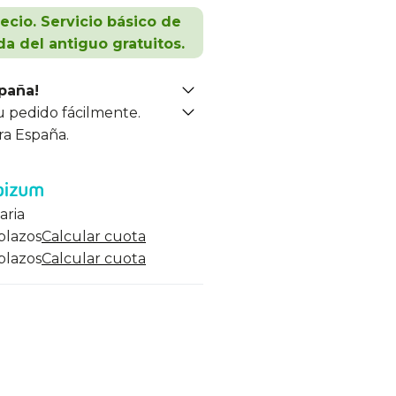
recio. Servicio básico de
da del antiguo gratuitos.
spaña!
u pedido fácilmente.
ra España.
aria
 plazos
Calcular cuota
 plazos
Calcular cuota