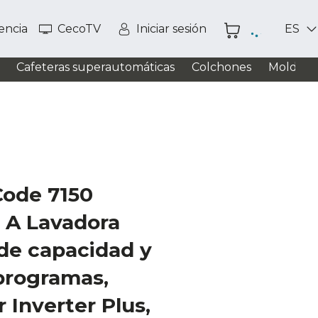
tencia
CecoTV
Iniciar sesión
ES
Cafeteras superautomáticas
Colchones
Moldead
Code 7150
l A Lavadora
 de capacidad y
programas,
 Inverter Plus,