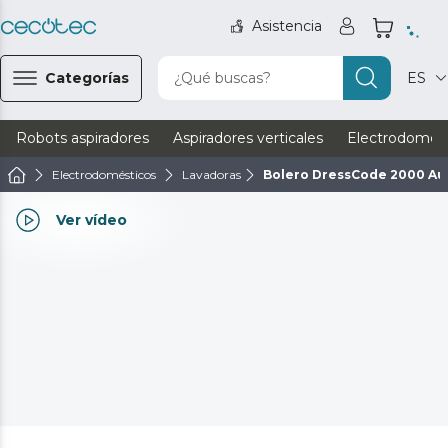
Asistencia
Categorías
¿Qué buscas?
ES
Robots aspiradores
Aspiradores verticales
Electrodomést
Electrodomésticos
Lavadoras
Bolero DressCode 2000 Au
Ver vídeo