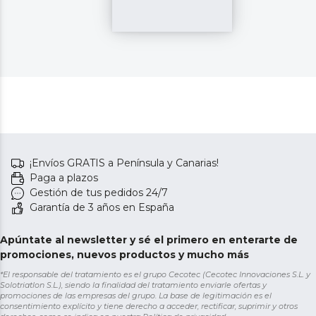
¡Envíos GRATIS a Península y Canarias!
Paga a plazos
Gestión de tus pedidos 24/7
Garantía de 3 años en España
Apúntate al newsletter y sé el primero en enterarte de
promociones, nuevos productos y mucho más
*El responsable del tratamiento es el grupo Cecotec (Cecotec Innovaciones S.L. y
Solotriatlon S.L.), siendo la finalidad del tratamiento enviarle ofertas y
promociones de las empresas del grupo. La base de legitimación es el
consentimiento explícito y tiene derecho a acceder, rectificar, suprimir y otros