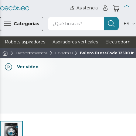
Asistencia
Categorías
¿Qué buscas?
ES
Robots aspiradores
Aspiradores verticales
Electrodomést
Electrodomésticos
Lavadoras
Bolero DressCode 12500 Inv
Ver vídeo