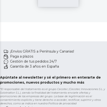
¡Envíos GRATIS a Península y Canarias!
Paga a plazos
Gestión de tus pedidos 24/7
Garantía de 3 años en España
Apúntate al newsletter y sé el primero en enterarte de
promociones, nuevos productos y mucho más
*El responsable del tratamiento es el grupo Cecotec (Cecotec Innovaciones S.L. y
Solotriatlon S.L.), siendo la finalidad del tratamiento enviarle ofertas y
promociones de las empresas del grupo. La base de legitimación es el
consentimiento explícito y tiene derecho a acceder, rectificar, suprimir y otros
derechos, como se indica en nuestra
Política de privacidad