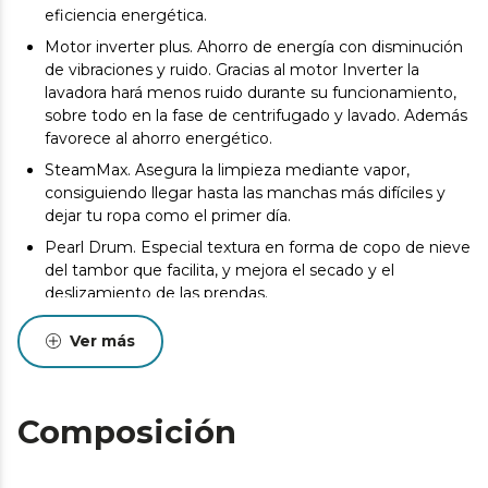
eficiencia energética.
Motor inverter plus. Ahorro de energía con disminución
de vibraciones y ruido. Gracias al motor Inverter la
lavadora hará menos ruido durante su funcionamiento,
sobre todo en la fase de centrifugado y lavado. Además
favorece al ahorro energético.
SteamMax. Asegura la limpieza mediante vapor,
consiguiendo llegar hasta las manchas más difíciles y
dejar tu ropa como el primer día.
Pearl Drum. Especial textura en forma de copo de nieve
del tambor que facilita, y mejora el secado y el
deslizamiento de las prendas.
Delay Start. Programa la hora a la que quieres que
Ver más
termine tu lavadora. Planifica tu lavado para que
empiece en el momento del día que más se adapte a
tu horario.
Composición
Drum Clean. El tambor se limpia solo para evitar la
acumulación de bacterias. Libre de suciedad y malos
olores.