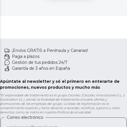
¡Envíos GRATIS a Península y Canarias!
Paga a plazos
Gestión de tus pedidos 24/7
Garantía de 3 años en España
Apúntate al newsletter y sé el primero en enterarte de
promociones, nuevos productos y mucho más
*El responsable del tratamiento es el grupo Cecotec (Cecotec Innovaciones S.L. y
Solotriatlon S.L.), siendo la finalidad del tratamiento enviarle ofertas y
promociones de las empresas del grupo. La base de legitimación es el
consentimiento explícito y tiene derecho a acceder, rectificar, suprimir y otros
derechos, como se indica en nuestra
Política de privacidad
Correo electrónico