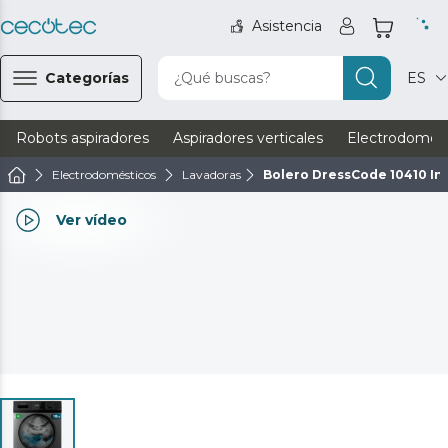
Asistencia
Categorías
¿Qué buscas?
ES
Robots aspiradores
Aspiradores verticales
Electrodomést
Electrodomésticos
Lavadoras
Bolero DressCode 10410 Inv
Ver vídeo