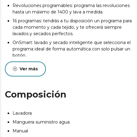
Revoluciones programables: programa las revoluciones
hasta un máximo de 1400 y lava a medida.
16 programas: tendrás a tu disposición un programa para
cada momento y cada tejido, y te ofrecerá siempre
lavados y secados perfectos.
OnSmart: lavado y secado inteligente que selecciona el
programa ideal de forma automática con solo pulsar un
botón.
Fuzzy Logic: detecta la carga del tambor y optimiza el
Ver más
nivel de agua y tiempo de funcionamiento.
SteamMax: función agregada antes del programa
principal que lava la ropa mediante vapor. Esta envuelve
Composición
la colada con vapor para penetrar eficazmente en cada
prenda para esterilizarla y eliminar cualquier olor.
Spa Care: esta función, previa al lavado, esteriliza tu ropa
Lavadora
mediante vapor y la deja 100 % libre de gérmenes y
bacterias.
Manguera suministro agua
Pearl Drum: tambor con textura de copo de nieve que
Manual
mejora el secado y deslizamiento de las prendas.