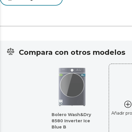
Compara con otros modelos
Añadir pr
Bolero Wash&Dry
8580 Inverter Ice
Blue B