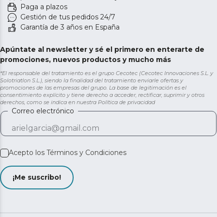
Paga a plazos
Gestión de tus pedidos 24/7
Garantía de 3 años en España
Apúntate al newsletter y sé el primero en enterarte de
promociones, nuevos productos y mucho más
*El responsable del tratamiento es el grupo Cecotec (Cecotec Innovaciones S.L. y
Solotriatlon S.L.), siendo la finalidad del tratamiento enviarle ofertas y
promociones de las empresas del grupo. La base de legitimación es el
consentimiento explícito y tiene derecho a acceder, rectificar, suprimir y otros
derechos, como se indica en nuestra
Política de privacidad
Correo electrónico
Acepto los
Términos y Condiciones
¡Me suscribo!