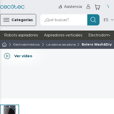
Asistencia
Categorías
¿Qué buscas?
ES
Robots aspiradores
Aspiradores verticales
Electrodomést
Electrodomésticos
Lavadoras secadoras
Bolero Wash&Dry 8
Ver vídeo