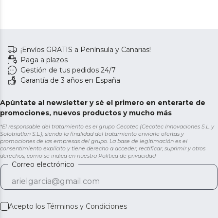
¡Envíos GRATIS a Península y Canarias!
Paga a plazos
Gestión de tus pedidos 24/7
Garantía de 3 años en España
Apúntate al newsletter y sé el primero en enterarte de
promociones, nuevos productos y mucho más
*El responsable del tratamiento es el grupo Cecotec (Cecotec Innovaciones S.L. y
Solotriatlon S.L.), siendo la finalidad del tratamiento enviarle ofertas y
promociones de las empresas del grupo. La base de legitimación es el
consentimiento explícito y tiene derecho a acceder, rectificar, suprimir y otros
derechos, como se indica en nuestra
Política de privacidad
Correo electrónico
Acepto los
Términos y Condiciones