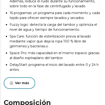
Además, reduce el ruido durante su funcionamiento,
sobre todo en la fase de centrifugado y lavado.
16 programas: un programa para cada momento y cada
tejido para ofrecer siempre lavados y secados.
Fuzzy logic: detecta la carga del tambor y optimiza el
nivel de agua y tiempo de funcionamiento.
Spa Care: función de esterilización previa al lavado
mediante vapor que deja la ropa 100 % libre de
gérmenes y bacterias.o.
Space Pro: más capacidad en el mismo espacio gracias
al diseño exptraplano del tambor.
DelayStart: programa el inicio del lavado entre 0 y 24 h
antes.
KidLock: bloqueo de seguridad para niños.
Ver más
Comfort Mode: gracias al sistema ESC ajusta el lavado y
centrifugado a un modo ultra silencioso para que pueda
utilizarse incluso por las noches.
Display touch: controla la lavadora de forma cómoda
Composición
gracias a su display táctil XXL y conoce toda la