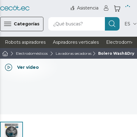
Asistencia
Categorías
¿Qué buscas?
ES
Robots aspiradores
Aspiradores verticales
Electrodomést
Electrodomésticos
Lavadoras secadoras
Bolero Wash&Dry 8
Ver vídeo