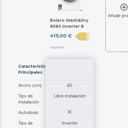
Añadir pr
Bolero Wash&Dry
8580 Inverter B
419,00 €
Agotado
Características
Principales
Ancho (cm)
60
Tipo de
Libre instalación
instalación
Autodosis
Tipo de
Inverter