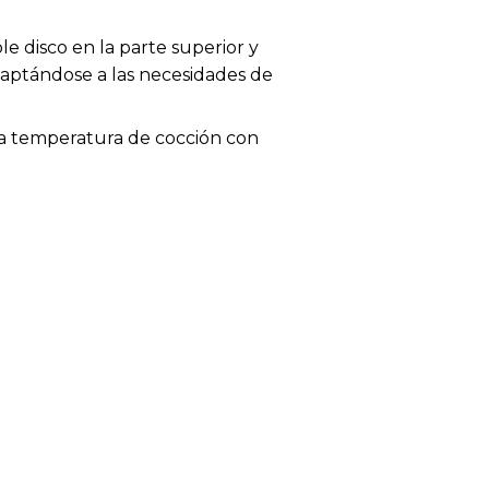
le disco en la parte superior y
daptándose a las necesidades de
la temperatura de cocción con
impio y seguro durante tus
tiza un uso seguro y un