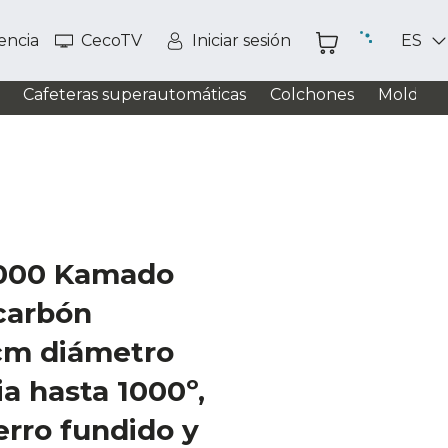
tencia
CecoTV
Iniciar sesión
ES
Cafeteras superautomáticas
Colchones
Moldead
6000 Kamado
carbón
cm diámetro
ia hasta 1000º,
erro fundido y