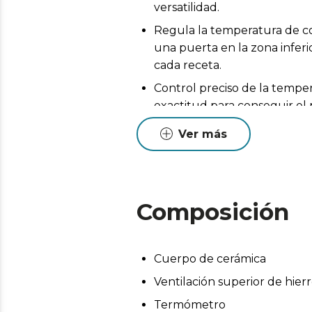
versatilidad.
Regula la temperatura de coc
una puerta en la zona infer
cada receta.
Control preciso de la temp
exactitud para conseguir el
Retiene el calor, evita la s
Ver más
sesiones de barbacoa.
Diseño resistente y transpo
transporto cómodo.
Composición
Cuerpo de cerámica
Ventilación superior de hier
Termómetro