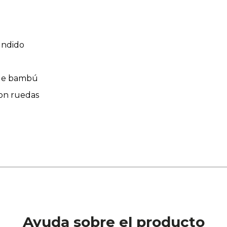
undido
 de bambú
con ruedas
Ayuda sobre el producto