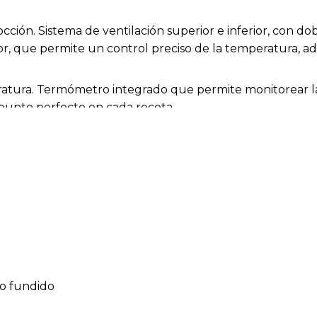
ción. Sistema de ventilación superior e inferior, con dob
ior, que permite un control preciso de la temperatura, a
eratura. Termómetro integrado que permite monitorear 
 punto perfecto en cada receta.
alida de humo. Juntas aislantes: garantizan un ambiente l
rtable. Soporte de hierro fundido con ruedas, que garan
ro fundido