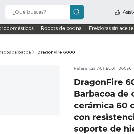
¿Qué buscas?
Asis
trodomésticos
Robots de cocina
Freidoras sin aceite
ados barbacoa
DragonFire 6000
Referencia: A01_EU01_100036
DragonFire 
Barbacoa de 
cerámica 60 
con resistenc
soporte de hi