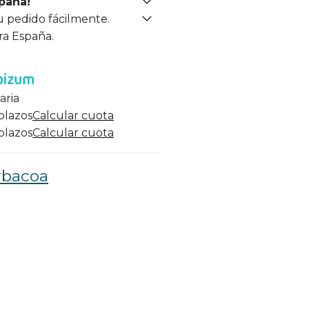
spaña!
u pedido fácilmente.
ra España.
aria
 plazos
Calcular cuota
 plazos
Calcular cuota
rbacoa