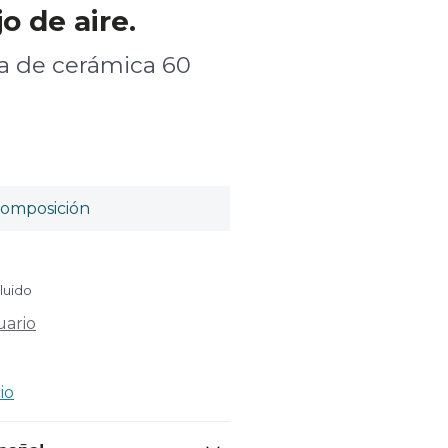
jo de aire.
 de cerámica 60
omposición
cluido
uario
io