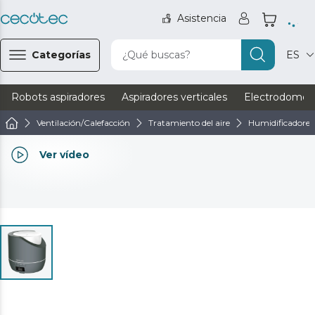
Asistencia
Categorías
¿Qué buscas?
ES
Robots aspiradores
Aspiradores verticales
Electrodomést
Ventilación/Calefacción
Tratamiento del aire
Humidificadores
Ver vídeo