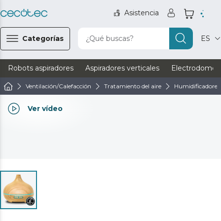
Asistencia
Categorías
¿Qué buscas?
ES
Robots aspiradores
Aspiradores verticales
Electrodomést
Ventilación/Calefacción
Tratamiento del aire
Humidificadores
Ver vídeo