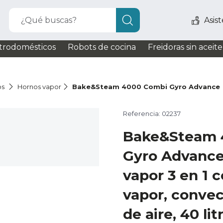
¿Qué buscas?
Asis
trodomésticos
Robots de cocina
Freidoras sin aceite
os
Hornos vapor
Bake&Steam 4000 Combi Gyro Advance
Referencia: 02237
Bake&Steam 
Gyro Advance
vapor 3 en 1 
vapor, convec
de aire, 40 lit