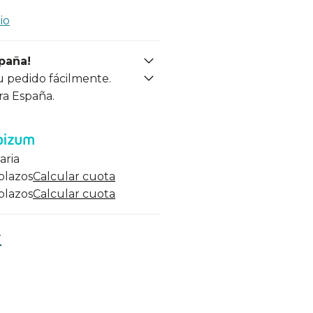
io
spaña!
u pedido fácilmente.
ra España.
aria
 plazos
Calcular cuota
 plazos
Calcular cuota
r