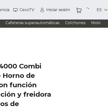
tencia
CecoTV
Iniciar sesión
ES
Cafeteras superautomáticas
Colchones
Moldead
4000 Combi
 Horno de
con función
ción y freidora
ros de