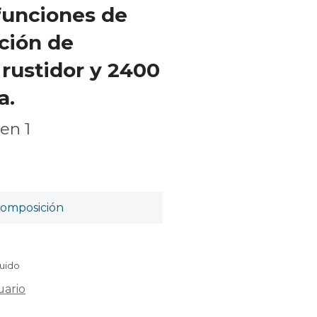
funciones de
ción de
 rustidor y 2400
a.
en 1
omposición
luido
uario