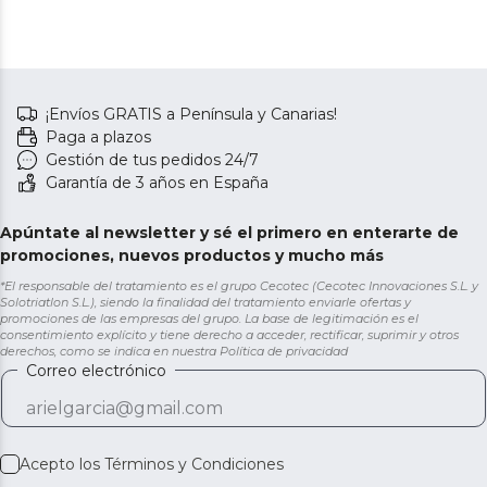
¡Envíos GRATIS a Península y Canarias!
Paga a plazos
Gestión de tus pedidos 24/7
Garantía de 3 años en España
Apúntate al newsletter y sé el primero en enterarte de
promociones, nuevos productos y mucho más
*El responsable del tratamiento es el grupo Cecotec (Cecotec Innovaciones S.L. y
Solotriatlon S.L.), siendo la finalidad del tratamiento enviarle ofertas y
promociones de las empresas del grupo. La base de legitimación es el
consentimiento explícito y tiene derecho a acceder, rectificar, suprimir y otros
derechos, como se indica en nuestra
Política de privacidad
Correo electrónico
Acepto los
Términos y Condiciones