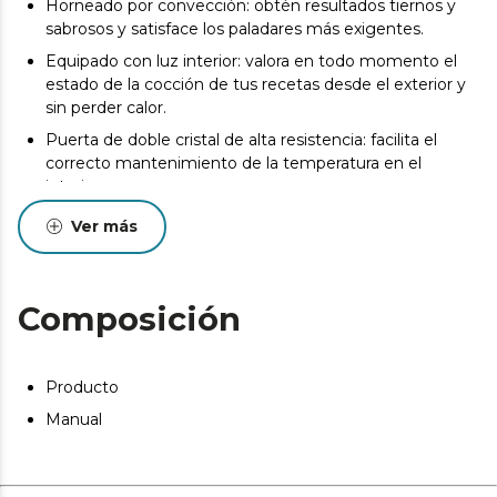
Horneado por convección: obtén resultados tiernos y
sabrosos y satisface los paladares más exigentes.
Equipado con luz interior: valora en todo momento el
estado de la cocción de tus recetas desde el exterior y
sin perder calor.
Puerta de doble cristal de alta resistencia: facilita el
correcto mantenimiento de la temperatura en el
interior.
Bandeja recogemigas: incluida para optimizar la
Ver más
limpieza de tu horno.
Composición
Producto
Manual