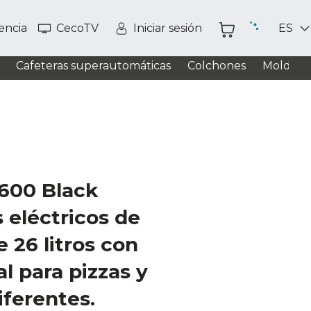
tencia
CecoTV
Iniciar sesión
ES
Cafeteras superautomáticas
Colchones
Moldead
600 Black
 eléctricos de
 26 litros con
l para pizzas y
iferentes.