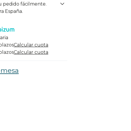
u pedido fácilmente.
ra España.
aria
 plazos
Calcular cuota
 plazos
Calcular cuota
emesa