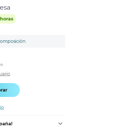
esa
 horas
omposición
do
uario
rar
io
spaña!