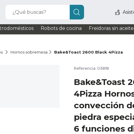
¿Qué buscas?
Asis
trodomésticos
Robots de cocina
Freidoras sin aceite
os
Hornos sobremesa
Bake&Toast 2600 Black 4Pizza
Referencia: 03818
Bake&Toast 2
4Pizza Hornos
convección de
piedra especia
6 funciones d