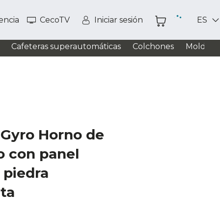
tencia
CecoTV
Iniciar sesión
ES
Cafeteras superautomáticas
Colchones
Moldead
 Gyro Horno de
co con panel
y piedra
lta