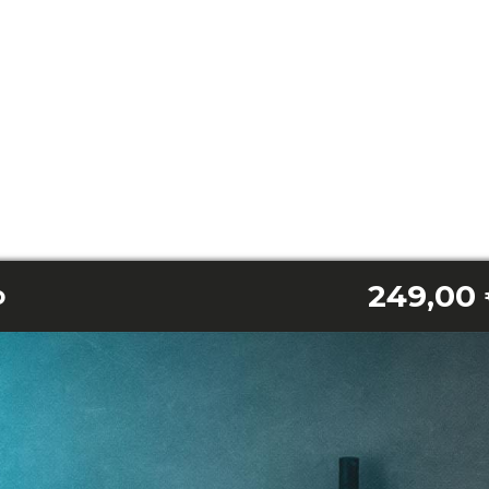
249,00
o