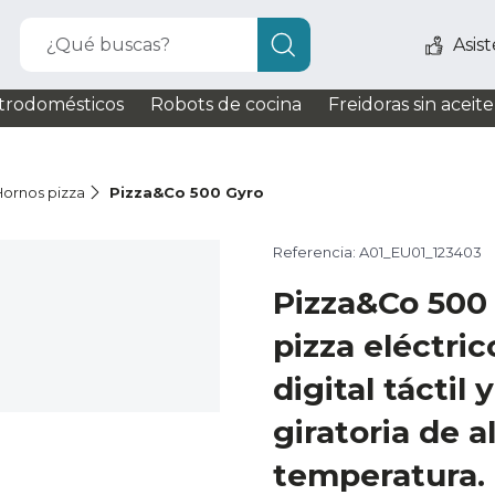
¿Qué buscas?
Asis
trodomésticos
Robots de cocina
Freidoras sin aceite
Hornos pizza
Pizza&Co 500 Gyro
Referencia: A01_EU01_123403
Pizza&Co 500
pizza eléctri
digital táctil 
giratoria de a
temperatura.