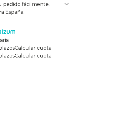
u pedido fácilmente.
ra España.
aria
 plazos
Calcular cuota
 plazos
Calcular cuota