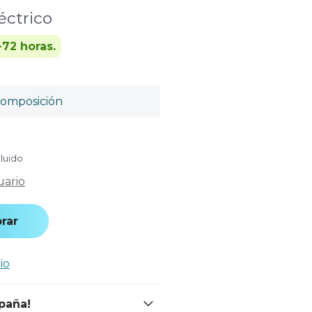
éctrico
-72 horas.
omposición
cluido
uario
rar
io
spaña!