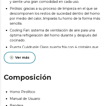
y siente una gran comodidad en cada uso.
Pirólisis: gracias a su proceso de limpieza en el que se
descomponen los restos de suciedad dentro del horno
por medio del calor, limpiarás tu horno de la forma más
sencilla.
Cooling Fan: sistema de ventilación de aire para una
óptima refrigeración del horno durante y después del
cocinado.
Puerta Cuádruple Glass: puerta fría con 4 cristales que
evita que nos quememos al tocar el cristal exterior y
permite que no se pierda calor.
Ver más
Clase energética A: ahorra en cada uso, reduce el
consumo energético sin restar eficacia durante la
cocción de tus recetas.
Composición
Potencia de 2800 W: prepara todo tipo de recetas
gracias a su enorme potencia.
Horno Pirolítico
Manual de Usuario
Bandeja