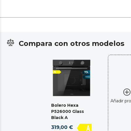
Compara con otros modelos
Añadir pr
Bolero Hexa
P526000 Glass
Black A
319,00 €