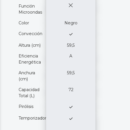
Función
Microondas
Color
Negro
Convección
Altura (cm)
59,5
Eficiencia
A
Energética
Anchura
59,5
(cm)
Capacidad
72
Total (L)
Pirólisis
Temporizador