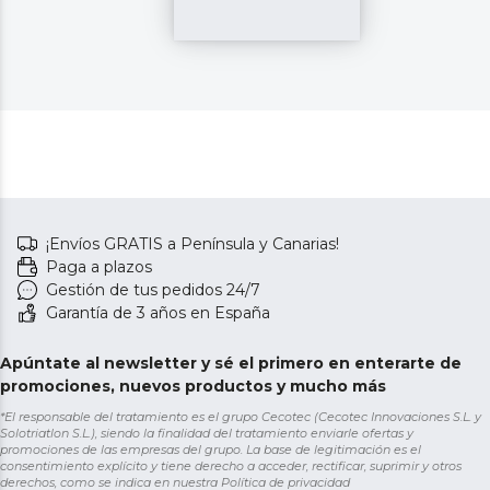
¡Envíos GRATIS a Península y Canarias!
Paga a plazos
Gestión de tus pedidos 24/7
Garantía de 3 años en España
Apúntate al newsletter y sé el primero en enterarte de
promociones, nuevos productos y mucho más
*El responsable del tratamiento es el grupo Cecotec (Cecotec Innovaciones S.L. y
Solotriatlon S.L.), siendo la finalidad del tratamiento enviarle ofertas y
promociones de las empresas del grupo. La base de legitimación es el
consentimiento explícito y tiene derecho a acceder, rectificar, suprimir y otros
derechos, como se indica en nuestra
Política de privacidad