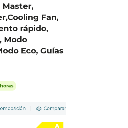
a Master,
er,Cooling Fan,
nto rápido,
, Modo
Modo Eco, Guías
 horas
omposición
|
Comparar