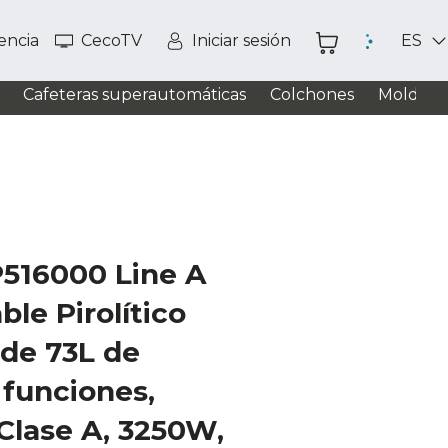
tencia
CecoTV
Iniciar sesión
ES
Cafeteras superautomáticas
Colchones
Moldead
P516000 Line A
le Pirolítico
 de 73L de
 funciones,
 Clase A, 3250W,