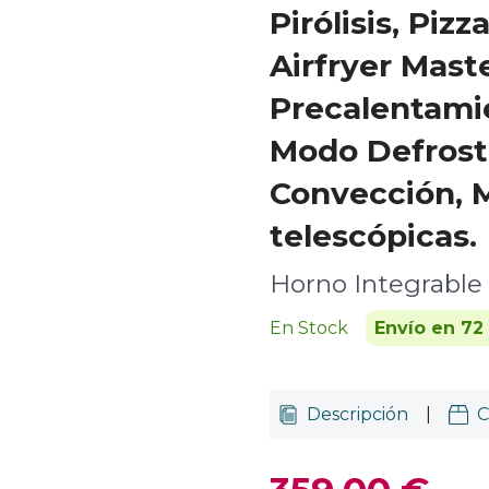
Pirólisis, Pizz
Airfryer Mast
Precalentamie
Modo Defrost
Convección, 
telescópicas.
Horno Integrable
En Stock
Envío en 72
Descripción
|
C