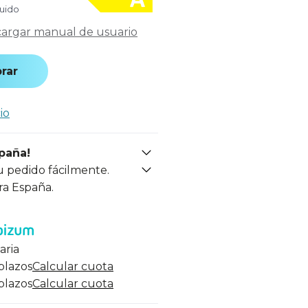
luido
argar manual de usuario
rar
io
spaña!
u pedido fácilmente.
ra España.
aria
 plazos
Calcular cuota
 plazos
Calcular cuota