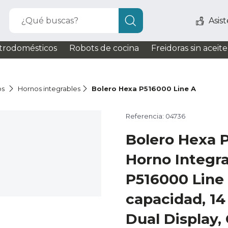
¿Qué buscas?
Asis
trodomésticos
Robots de cocina
Freidoras sin aceite
os
Hornos integrables
Bolero Hexa P516000 Line A
Referencia: 04736
Bolero Hexa 
Horno Integrab
P516000 Line
capacidad, 14
Dual Display,