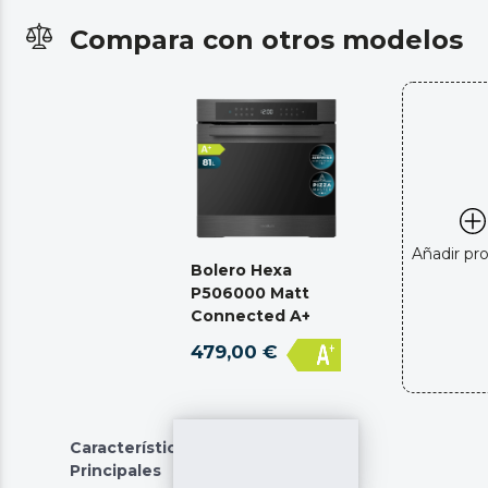
Compara con otros modelos
Añadir pr
Bolero Hexa
P506000 Matt
Connected A+
479,00 €
Características
Principales