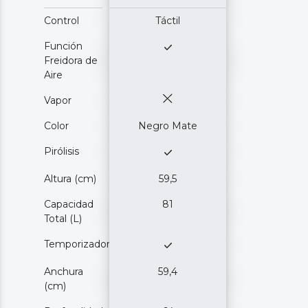
Control
Táctil
Función
Freidora de
Aire
Vapor
Color
Negro Mate
Pirólisis
Altura (cm)
59,5
Capacidad
81
Total (L)
Temporizador
Anchura
59,4
(cm)