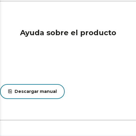
permite una mejor limpieza.
Steam Assist: prepara tus platos con esta función,
utilizando el horneado junto con el vapor para que tus
recetas queden crujientes por fuera y jugosas por
dentro.
Ayuda sobre el producto
Guías telescópicas.
Descargar manual