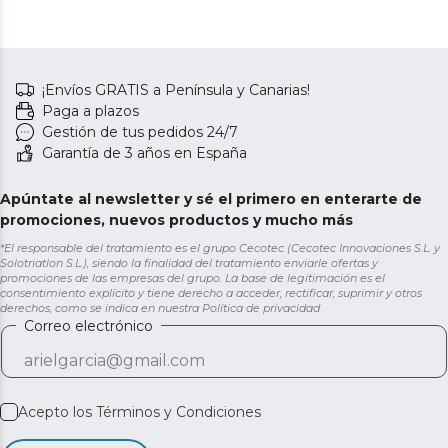
¡Envíos GRATIS a Península y Canarias!
Paga a plazos
Gestión de tus pedidos 24/7
Garantía de 3 años en España
Apúntate al newsletter y sé el primero en enterarte de
promociones, nuevos productos y mucho más
*El responsable del tratamiento es el grupo Cecotec (Cecotec Innovaciones S.L. y
Solotriatlon S.L.), siendo la finalidad del tratamiento enviarle ofertas y
promociones de las empresas del grupo. La base de legitimación es el
consentimiento explícito y tiene derecho a acceder, rectificar, suprimir y otros
derechos, como se indica en nuestra
Política de privacidad
Correo electrónico
Acepto los
Términos y Condiciones