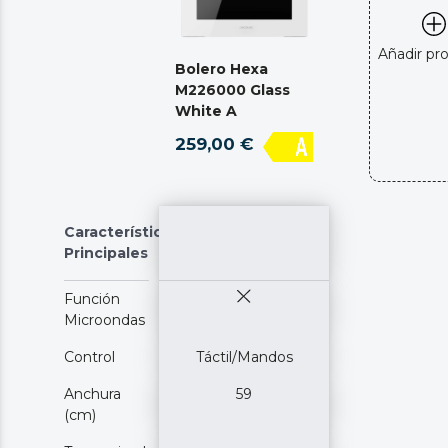
Añadir pr
Bolero Hexa
M226000 Glass
White A
259,00 €
Características
Principales
Función
Microondas
Control
Táctil/Mandos
Anchura
59
(cm)