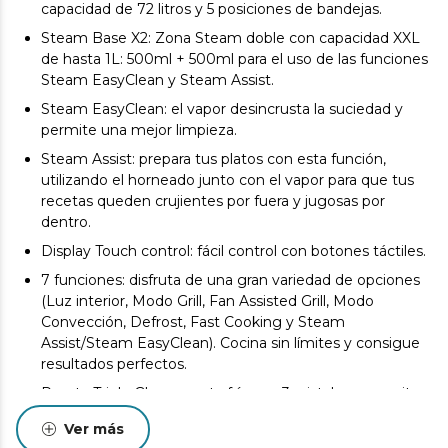
capacidad de 72 litros y 5 posiciones de bandejas.
Steam Base X2: Zona Steam doble con capacidad XXL
de hasta 1L: 500ml + 500ml para el uso de las funciones
Steam EasyClean y Steam Assist.
Steam EasyClean: el vapor desincrusta la suciedad y
permite una mejor limpieza.
Steam Assist: prepara tus platos con esta función,
utilizando el horneado junto con el vapor para que tus
recetas queden crujientes por fuera y jugosas por
dentro.
Display Touch control: fácil control con botones táctiles.
7 funciones: disfruta de una gran variedad de opciones
(Luz interior, Modo Grill, Fan Assisted Grill, Modo
Convección, Defrost, Fast Cooking y Steam
Assist/Steam EasyClean). Cocina sin límites y consigue
resultados perfectos.
Puerta Triple Glass: puerta fría con 3 cristales que evita
que nos quememos al tocar el cristal exterior y permite
Ver más
que no se pierda calor, lo que le hace más eficiente.