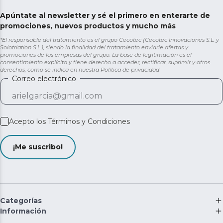
Apúntate al newsletter y sé el primero en enterarte de
promociones, nuevos productos y mucho más
*El responsable del tratamiento es el grupo Cecotec (Cecotec Innovaciones S.L. y
Solotriatlon S.L.), siendo la finalidad del tratamiento enviarle ofertas y
promociones de las empresas del grupo. La base de legitimación es el
consentimiento explícito y tiene derecho a acceder, rectificar, suprimir y otros
derechos, como se indica en nuestra
Política de privacidad
Correo electrónico
Acepto los
Términos y Condiciones
¡Me suscribo!
Categorías
Información