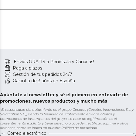
¡Envíos GRATIS a Península y Canarias!
Paga a plazos
Gestión de tus pedidos 24/7
Garantía de 3 años en España
Apúntate al newsletter y sé el primero en enterarte de
promociones, nuevos productos y mucho más
*El responsable del tratamiento es el grupo Cecotec (Cecotec Innovaciones S.L. y
Solotriatlon S.L.), siendo la finalidad del tratamiento enviarle ofertas y
promociones de las empresas del grupo. La base de legitimación es el
consentimiento explícito y tiene derecho a acceder, rectificar, suprimir y otros
derechos, como se indica en nuestra
Política de privacidad
Correo electrónico