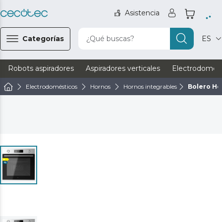
Asistencia
Categorías
¿Qué buscas?
ES
Robots aspiradores
Aspiradores verticales
Electrodomést
Electrodomésticos
Hornos
Hornos integrables
Bolero He