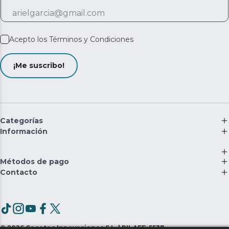
Acepto los
Términos y Condiciones
¡Me suscribo!
Categorías
Información
Métodos de pago
Contacto
©
2026
Cecotec Innovaciones S.L. | RII-AEE: 5537