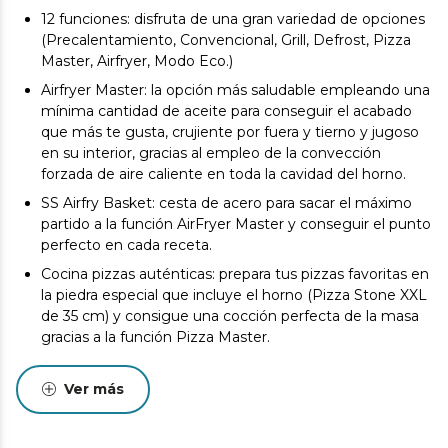
12 funciones: disfruta de una gran variedad de opciones
(Precalentamiento, Convencional, Grill, Defrost, Pizza
Master, Airfryer, Modo Eco.)
Airfryer Master: la opción más saludable empleando una
mínima cantidad de aceite para conseguir el acabado
que más te gusta, crujiente por fuera y tierno y jugoso
en su interior, gracias al empleo de la convección
forzada de aire caliente en toda la cavidad del horno.
SS Airfry Basket: cesta de acero para sacar el máximo
partido a la función AirFryer Master y conseguir el punto
perfecto en cada receta.
Cocina pizzas auténticas: prepara tus pizzas favoritas en
la piedra especial que incluye el horno (Pizza Stone XXL
de 35 cm) y consigue una cocción perfecta de la masa
gracias a la función Pizza Master.
Steam Base XXL. Zona con cavidad para colocar agua
que permite activar las funciones de cocinado y
Ver más
limpieza con vapor.
Steam EasyClean: el vapor desincrusta la suciedad y