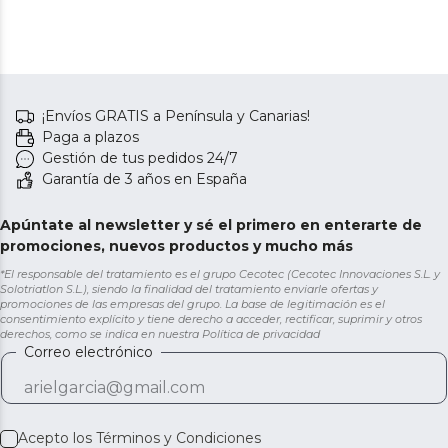
¡Envíos GRATIS a Península y Canarias!
Paga a plazos
Gestión de tus pedidos 24/7
Garantía de 3 años en España
Apúntate al newsletter y sé el primero en enterarte de
promociones, nuevos productos y mucho más
*El responsable del tratamiento es el grupo Cecotec (Cecotec Innovaciones S.L. y
Solotriatlon S.L.), siendo la finalidad del tratamiento enviarle ofertas y
promociones de las empresas del grupo. La base de legitimación es el
consentimiento explícito y tiene derecho a acceder, rectificar, suprimir y otros
derechos, como se indica en nuestra
Política de privacidad
Correo electrónico
Acepto los
Términos y Condiciones