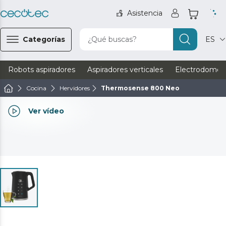
Asistencia
Categorías
¿Qué buscas?
ES
Robots aspiradores
Aspiradores verticales
Electrodomést
Cocina
Hervidores
Thermosense 800 Neo
Ver vídeo