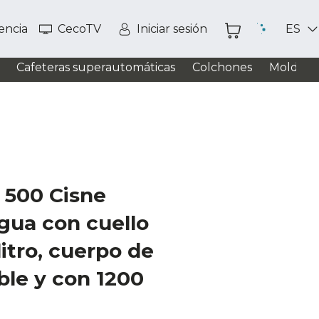
tencia
CecoTV
Iniciar sesión
ES
Cafeteras superautomáticas
Colchones
Moldead
500 Cisne
gua con cuello
litro, cuerpo de
ble y con 1200