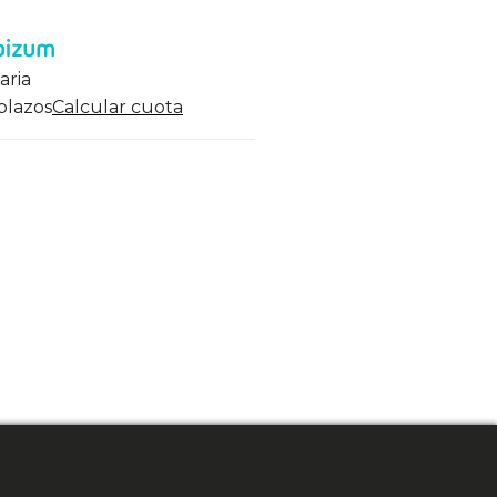
aria
 plazos
Calcular cuota