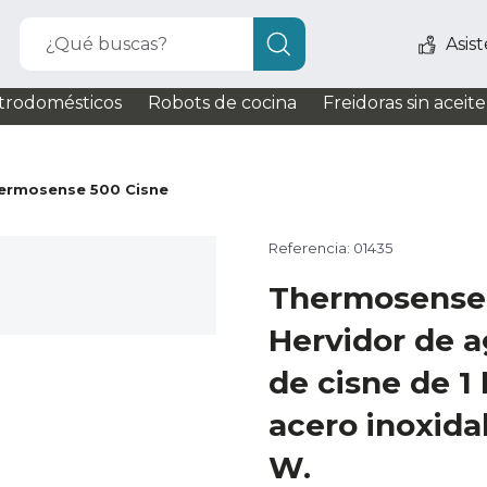
¿Qué buscas?
Asis
trodomésticos
Robots de cocina
Freidoras sin aceite
ermosense 500 Cisne
Referencia: 01435
Thermosense 
Hervidor de a
de cisne de 1 
acero inoxida
W.