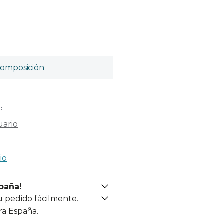
omposición
o
uario
io
spaña!
u pedido fácilmente.
ra España.