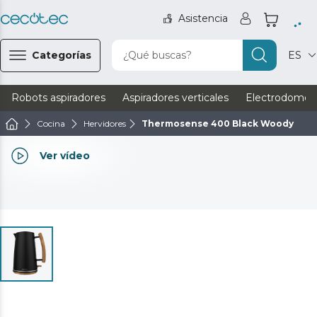
Asistencia
Categorías
¿Qué buscas?
ES
Robots aspiradores
Aspiradores verticales
Electrodomést
Cocina
Hervidores
Thermosense 400 Black Woody
Ver vídeo